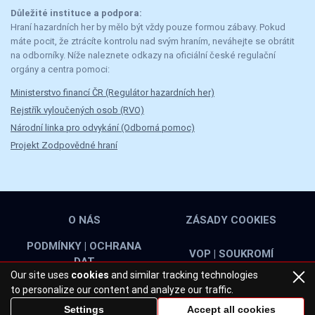
Důležité instituce a podpora:
Hraní hazardních her by mělo být vždy pouze formou zábavy. Pokud
máte pocit, že ztrácíte kontrolu nad svým hraním, neváhejte se obrátit
na odborníky. Níže naleznete odkazy na oficiální české regulační
orgány a centra pomoci:
Ministerstvo financí ČR (Regulátor hazardních her)
Rejstřík vyloučených osob (RVO)
Národní linka pro odvykání (Odborná pomoc)
Projekt Zodpovědné hraní
O NÁS
ZÁSADY COOKIES
PODMÍNKY | OCHRANA
VOP | SOUKROMÍ
DAT
Our site uses
cookies
and similar tracking technologies
to personalize our content and analyze our traffic.
2026, zdz-modelmotor.cz. Všechna práva vyhrazena
Settings
Accept all cookies